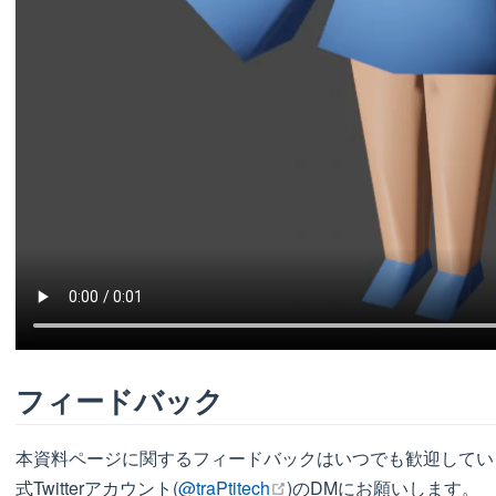
フィードバック
本資料ページに関するフィードバックはいつでも歓迎していま
open in new window
式Twitterアカウント(
@traPtitech
)のDMにお願いします。