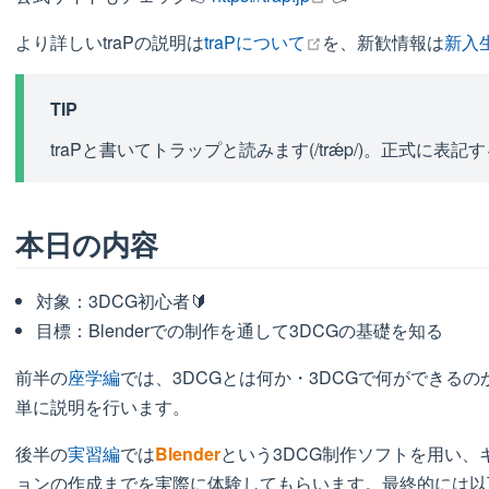
open in new window
より詳しいtraPの説明は
traPについて
を、新歓情報は
新入
TIP
traPと書いてトラップと読みます(/trǽp/)。正式に表
本日の内容
対象：3DCG初心者🔰
目標：Blenderでの制作を通して3DCGの基礎を知る
前半の
座学編
では、3DCGとは何か・3DCGで何ができるの
単に説明を行います。
後半の
実習編
では
Blender
という3DCG制作ソフトを用い
ョンの作成までを実際に体験してもらいます。最終的には以