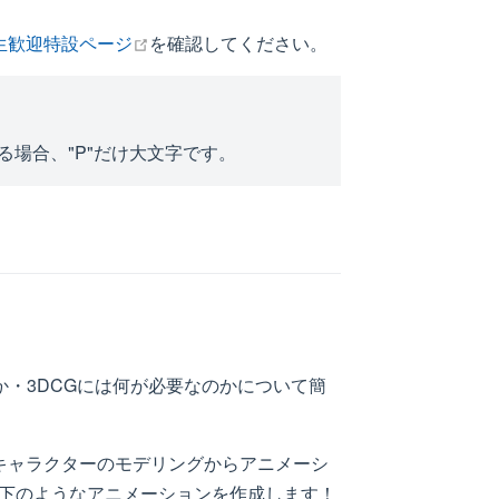
open in new window
生歓迎特設ページ
を確認してください。
記する場合、"P"だけ大文字です。
か・3DCGには何が必要なのかについて簡
、キャラクターのモデリングからアニメーシ
下のようなアニメーションを作成します！