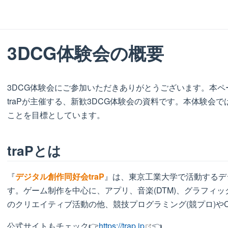
3DCG体験会の概要
3DCG体験会にご参加いただきありがとうございます。本
traPが主催する、新歓3DCG体験会の資料です。本体験会
ことを目標としています。
traPとは
『
デジタル創作同好会traP
』は、東京工業大学で活動するデ
す。ゲーム制作を中心に、アプリ、音楽(DTM)、グラフィッ
のクリエイティブ活動の他、競技プログラミング(競プロ)や
open in new window
公式サイトもチェック👉
https://trap.jp
👈