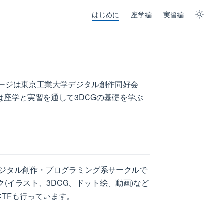
はじめに
座学編
実習編
ページは東京工業大学デジタル創作同好会
では座学と実習を通して3DCGの基礎を学ぶ
ジタル創作・プログラミング系サークルで
ク(イラスト、3DCG、ドット絵、動画)など
CTFも行っています。